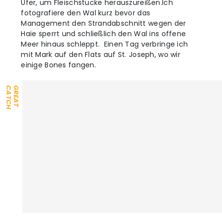
Ufer, um Fleischstücke herauszureißen.Ich
fotografiere den Wal kurz bevor das
Management den Strandabschnitt wegen der
Haie sperrt und schließlich den Wal ins offene
Meer hinaus schleppt. Einen Tag verbringe ich
mit Mark auf den Flats auf St. Joseph, wo wir
einige Bones fangen.
H
G
R
E
A
T
C
A
T
C